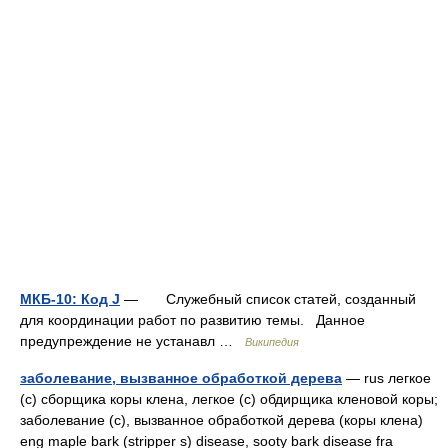
МКБ-10: Код J
— Служебный список статей, созданный
для координации работ по развитию темы. Данное
предупреждение не устанавл …
Википедия
заболевание, вызванное обработкой дерева
— rus легкое
(с) сборщика коры клена, легкое (с) обдирщика кленовой коры;
заболевание (с), вызванное обработкой дерева (коры клена)
eng maple bark (stripper s) disease, sooty bark disease fra