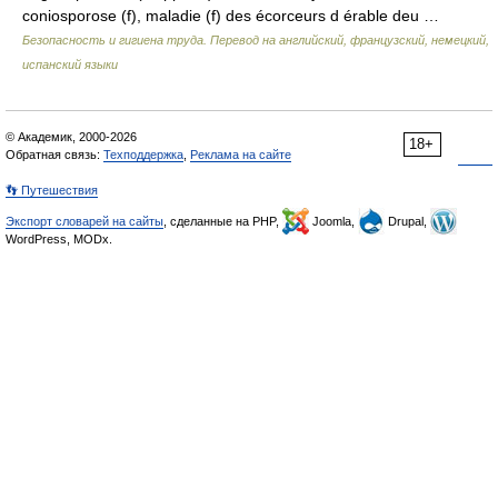
coniosporose (f), maladie (f) des écorceurs d érable deu …
Безопасность и гигиена труда. Перевод на английский, французский, немецкий,
испанский языки
© Академик, 2000-2026
18+
Обратная связь:
Техподдержка
,
Реклама на сайте
👣 Путешествия
Экспорт словарей на сайты
, сделанные на PHP,
Joomla,
Drupal,
WordPress, MODx.