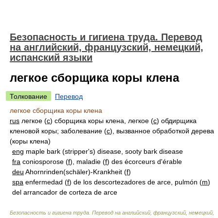
Безопасность и гигиена труда. Перевод
на английский, французский, немецкий,
испанский языки
легкое сборщика коры клена
Толкование
Перевод
легкое сборщика коры клена
rus
легкое (
с
) сборщика коры клена, легкое (
с
) обдирщика
кленовой коры; заболевание (
с
), вызванное обработкой дерева
(коры клена)
eng
maple bark (stripper's) disease, sooty bark disease
fra
coniosporose (
f
), maladie (
f
) des écorceurs d'érable
deu
Ahornrinden(schäler)-Krankheit (
f
)
spa
enfermedad (
f
) de los descortezadores de arce, pulmón (
m
)
del arrancador de corteza de arce
Безопасность и гигиена труда. Перевод на английский, французский, немецкий,