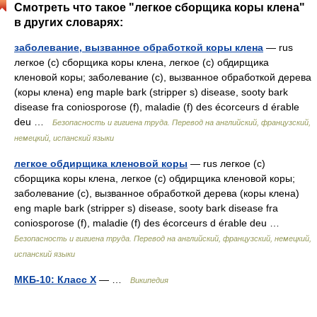
Смотреть что такое "легкое сборщика коры клена"
в других словарях:
заболевание, вызванное обработкой коры клена
— rus
легкое (с) сборщика коры клена, легкое (с) обдирщика
кленовой коры; заболевание (с), вызванное обработкой дерева
(коры клена) eng maple bark (stripper s) disease, sooty bark
disease fra coniosporose (f), maladie (f) des écorceurs d érable
deu …
Безопасность и гигиена труда. Перевод на английский, французский,
немецкий, испанский языки
легкое обдирщика кленовой коры
— rus легкое (с)
сборщика коры клена, легкое (с) обдирщика кленовой коры;
заболевание (с), вызванное обработкой дерева (коры клена)
eng maple bark (stripper s) disease, sooty bark disease fra
coniosporose (f), maladie (f) des écorceurs d érable deu …
Безопасность и гигиена труда. Перевод на английский, французский, немецкий,
испанский языки
МКБ-10: Класс X
— …
Википедия